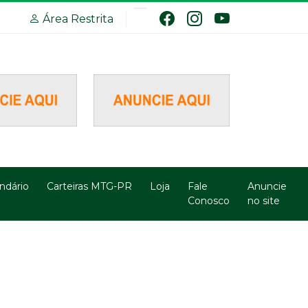
Área Restrita
ndário
Carteiras MTG-PR
Loja
Fale
Anuncie
Conosco
no site