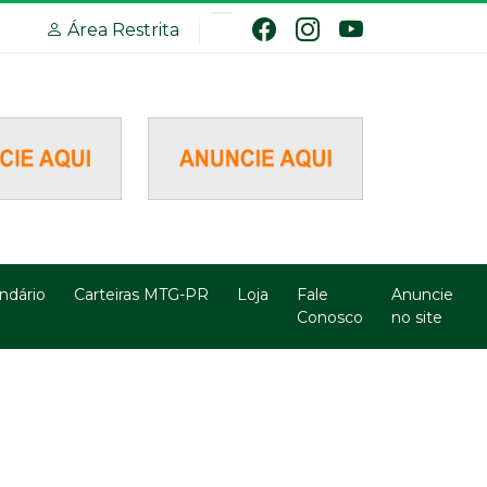
Área Restrita
ndário
Carteiras MTG-PR
Loja
Fale
Anuncie
Conosco
no site